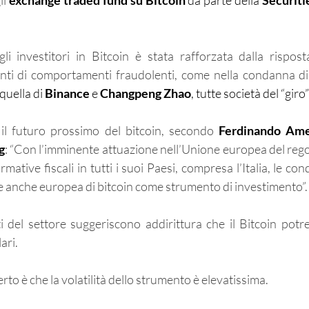
li
 exchange traded fund su Bitcoin
 da parte della 
Securiti
egli investitori in Bitcoin è stata rafforzata dalla rispost
nti di comportamenti fraudolenti, come nella condanna di
 quella di 
Binance
 e 
Changpeng Zhao
, tutte società del “giro
il futuro prossimo del bitcoin, secondo 
Ferdinando Am
g
: “Con l’imminente attuazione nell’Unione europea del re
rmative fiscali in tutti i suoi Paesi, compresa l’Italia, le co
ne anche europea di bitcoin come strumento di investimento”.
ti del settore suggeriscono addirittura che il Bitcoin potr
ari.
rto è che la volatilità dello strumento è elevatissima.