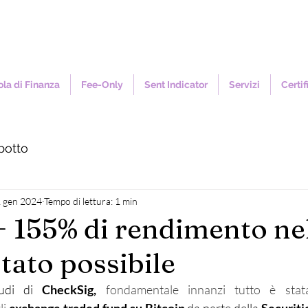
la di Finanza
Fee-Only
Sent Indicator
Servizi
Certif
botto
 gen 2024
Tempo di lettura: 1 min
 + 155% di rendimento ne
tato possibile
tudi di 
CheckSig, 
fondamentale innanzi tutto è stata 