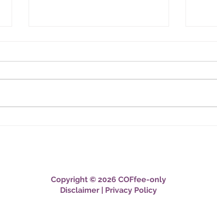
LA CONSULENZA
IL 
FINANZIARIA SERVE
ITA
DAVVERO?
RIE
Copyright © 2026 COFfee-only
Disclaimer
|
Privacy Policy