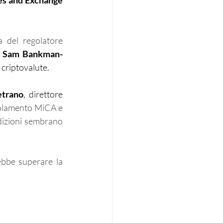
es and Exchange 
a del regolatore 
 
Sam Bankman-
” criptovalute.
etrano
, direttore 
golamento MiCA e 
ndizioni sembrano 
ebbe superare la 