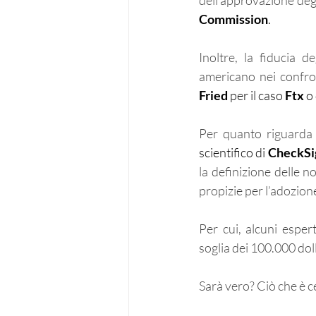
dell’approvazione deg
Commission
.
Inoltre, la fiducia d
americano nei confro
Fried
 per il caso 
Ftx
 o
Per quanto riguarda 
scientifico di 
CheckSi
la definizione delle no
propizie per l’adozio
Per cui, alcuni esper
soglia dei 100.000 doll
Sarà vero? Ciò che è ce