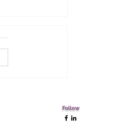
DEBITO PUBBLICO
LIANO: PERCHE’ NON SI
SCE A RIDURLO?
Follow