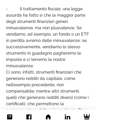
-          Il trattamento fiscale: una legge 
assurda ha fatto sì che la maggior parte 
degli strumenti finanziari generi 
minusvalenze, ma non plusvalenze. Se 
vendiamo, ad esempio, un fondo o un ETF 
in perdita avremo delle minusvalenze; se, 
successivamente, vendiamo lo stesso 
strumento in guadagno pagheremo le 
imposte e ci terremo le nostre 
minusvalenze.
Ci sono, infatti, strumenti finanziari che 
generano redditi da capitale, come 
nell’esempio precedente, non 
compensabile; mentre altri strumenti, 
quelli che generano redditi diversi (come i 
certificati), che permettono la 
compensazione delle minusvalenze. Per 
quanto riguarda i certificati, compensano 
le minusvalenze sia le cedole incassate, 
sia le plusvalenze realizzate con la 