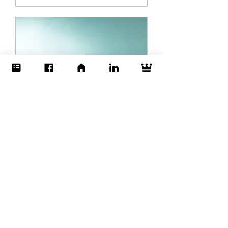
Contenzioso Bancario
Perizie, Mutui, Leasing, Conti
Correnti
Scopri di più
10 minuti