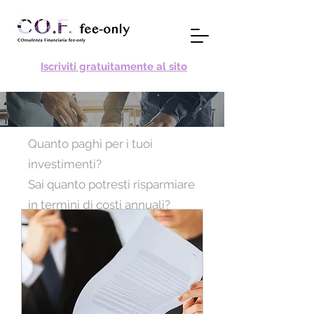
Iscriviti gratuitamente al sito
Quanto paghi per i tuoi
investimenti?
Sai quanto potresti risparmiare
in termini di costi annuali?
Pagare anche solo l’1% all’anno
del valore investito può
determinare in vent’anni una
perdita,
in termini di mancati