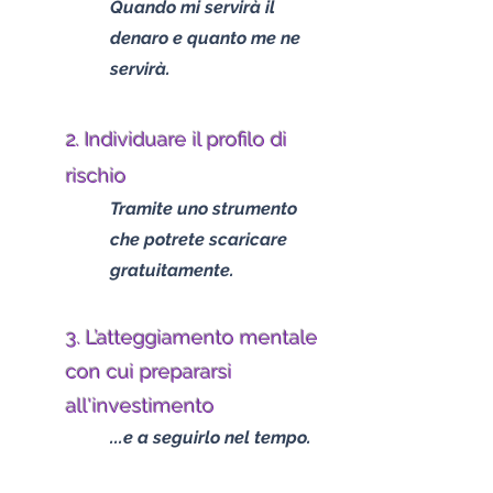
Q
uando mi ser
virà il
denaro e q
uanto me ne
servirà.
2. Individuare il profilo di
rischio
Tramite uno strumento
che potrete scaricare
gratuitamente.
3. L’atteggiamento mentale
con cui prepararsi
all'investimento
...e a seguirlo ne
l tempo.