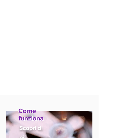
Come
funziona
Scopri di
più