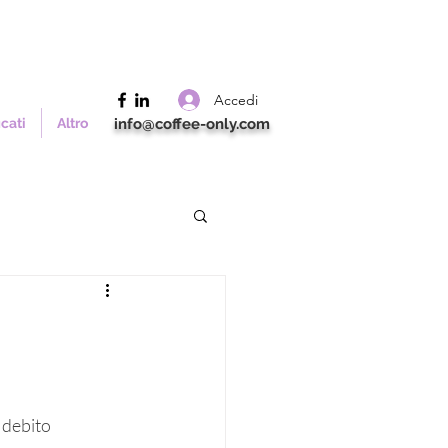
Accedi
icati
Altro
info@coffee-only.com
l debito 