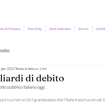
la di Finanza
Fee-Only
Sent Indicator
Servizi
Certif
botto
 gen 2024
Tempo di lettura: 1 min
iardi di debito
ito pubblico italiano oggi.
a in cui non si citi il grande peso che l'Italia trascina con sé: i