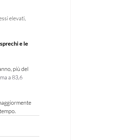
si elevati, 
 sprechi e le 
nno, più del 
mma a 83,6 
 maggiormente 
 tempo.