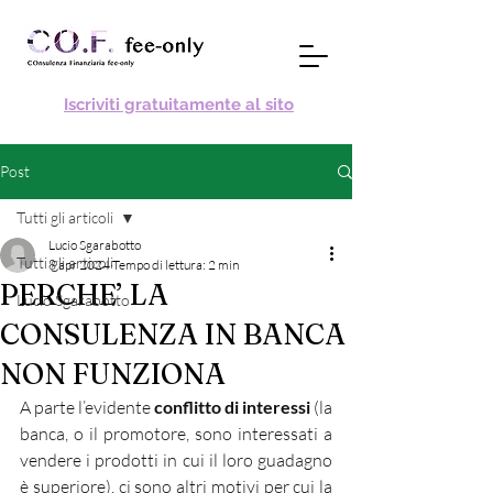
Iscriviti gratuitamente al sito
Post
Tutti gli articoli
Lucio Sgarabotto
Tutti gli articoli
8 apr 2024
Tempo di lettura: 2 min
PERCHE’ LA
Lucio Sgarabotto
CONSULENZA IN BANCA
NON FUNZIONA
A parte l’evidente 
conflitto di interessi
 (la 
banca, o il promotore, sono interessati a 
vendere i prodotti in cui il loro guadagno 
è superiore), ci sono altri motivi per cui la 