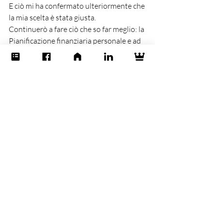
E ciò mi ha confermato ulteriormente che 
la mia scelta è stata giusta.
Continuerò a fare ciò che so far meglio: la 
Pianificazione finanziaria personale e ad 
insegnare ai risparmiatori come rendersi 
finanziariamente autonomi dalle varie 
tipologie di consulenza. 
#albo
#consulenza
#non
#aderire
Post recenti
Mostra tutti