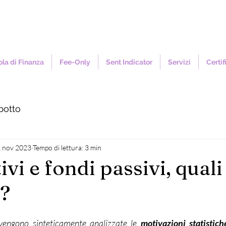
la di Finanza
Fee-Only
Sent Indicator
Servizi
Certif
botto
 nov 2023
Tempo di lettura: 3 min
ivi e fondi passivi, quali
e?
vengono sinteticamente analizzate le 
motivazioni statistich