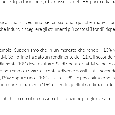
 quelle di performance (tutte riassunte nel TER, pari mediam
.
etica analisi vediamo se ci sia una qualche motivazion
be indurci a scegliere gli strumenti più costosi (i fondi) rispe
mpio. Supponiamo che in un mercato che rende il 10% vi
tivi. Se il primo ha dato un rendimento dell’11%, il secondo
iamente 10% deve risultare. Se di operatori attivi ve ne fosse
i potremmo trovare di fronte a diverse possibilità: il secondo
, l’8%; oppure uno il 10% e l’altro il 9%. Le possibilità sono inf
evono dare come media 10%, essendo quello il rendimento del
probabilità cumulata riassume la situazione per gli investitori