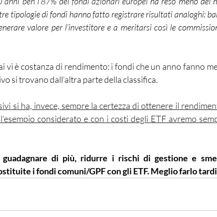
0 anni 
ben l’87% dei fondi azionari europei
 ha reso meno del m
tre tipologie di fondi hanno fatto registrare risultati analoghi: ba
nerare valore per l’investitore e a meritarsi così le commission
i vi è costanza di rendimento: i fondi che un anno fanno meg
o si trovano dall’altra parte della classifica.
ivi si ha, invece, sempre la certezza di ottenere il rendimen
ll’esempio considerato e con i costi degli ETF avremo sempr
 guadagnare di più, ridurre i rischi di gestione e sme
ostituite i fondi comuni/GPF con gli ETF. Meglio farlo tard