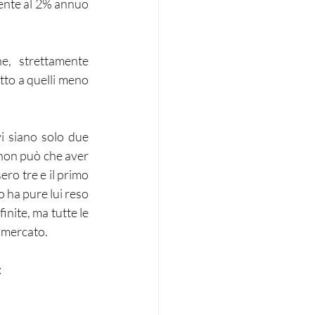
ente al 2% annuo 
e, strettamente 
tto a quelli meno 
 siano solo due 
 non può che aver 
ro tre e il primo 
 ha pure lui reso 
inite, ma tutte le 
 mercato.
: