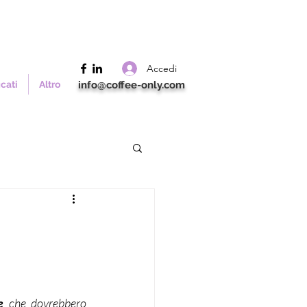
Accedi
icati
Altro
info@coffee-only.com
e
 che dovrebbero 