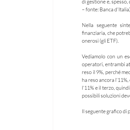
di gestione e, spesso,
– fonte: Banca d’Italia)
Nella seguente sint
finanziaria, che potreb
onerosi (gli ETF).
Vediamolo con un ese
operatori, entrambi at
reso il 9%, perché med
ha reso ancora l’11%, c
l’11% e il terzo, quindi
possibili soluzioni d
Il seguente grafico di 