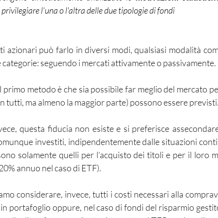
privilegiare l'una o l'altra delle due tipologie di fondi
i azionari può farlo in diversi modi, qualsiasi modalità com
e categorie: seguendo i mercati attivamente o passivamente. 
al primo metodo è che sia possibile far meglio del mercato p
n tutti, ma almeno la maggior parte) possono essere previsti.
ece, questa fiducia non esiste e si preferisce assecondare
unque investiti, indipendentemente dalle situazioni contin
ono solamente quelli per l’acquisto dei titoli e per il loro
0,20% annuo nel caso di ETF).
o considerare, invece, tutti i costi necessari alla compraven
n portafoglio oppure, nel caso di fondi del risparmio gestit