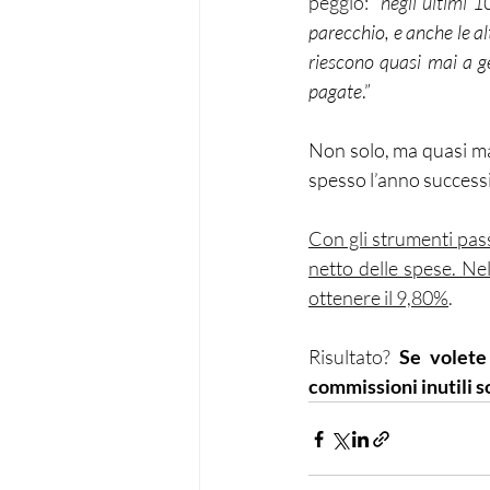
peggio: “
negli ultimi 1
parecchio, e anche le al
riescono quasi mai a ge
pagate
.” 
Non solo, ma quasi ma
spesso l’anno successiv
Con gli strumenti pass
netto delle spese. Ne
ottenere il 9,80%
.
Risultato? 
Se volete
commissioni inutili s